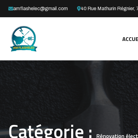
amflashelec@gmail.com
40 Rue Mathurin Régnier, 
ACCUE
Catégorie :
Rénovation élect